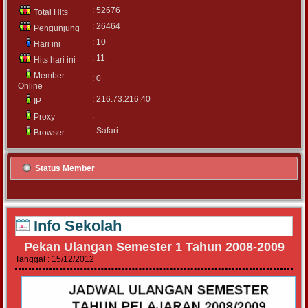
: 52676
Total Hits
: 26464
Pengunjung
: 10
Hari ini
: 11
Hits hari ini
Member
: 0
Online
: 216.73.216.40
IP
: -
Proxy
: Safari
Browser
Status Member
Info Sekolah
Pekan Ulangan Semester 1 Tahun 2008-2009
Tanggal : 15/12/2012