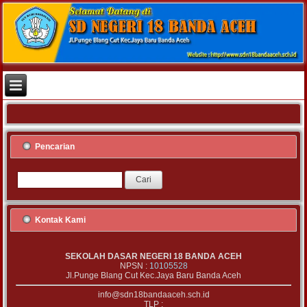
Pencarian
Kontak Kami
SEKOLAH DASAR NEGERI 18 BANDA ACEH
NPSN :
10105528
Jl.Punge Blang Cut Kec.Jaya Baru Banda Aceh
info@sdn18bandaaceh.sch.id
TLP :