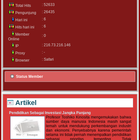
: 52633
Total Hits
: 26435
Pengunjung
: 6
Hari ini
: 6
Hits hari ini
Member
: 0
Online
: 216.73.216.146
IP
: -
Proxy
: Safari
Browser
Status Member
Artikel
Pendidikan Sebagai Investasi Jangka Panjang
Profesor Toshiko Kinosita mengemukakan bahwa
sumber daya manusia Indonesia masih sangat
lemah untuk mendukung perkembangan industri
dan ekonomi. Penyebabnya karena pemerintah
selama ini tidak pernah menempatkan pendidikan
sebagai prioritas terpenting. Tidak