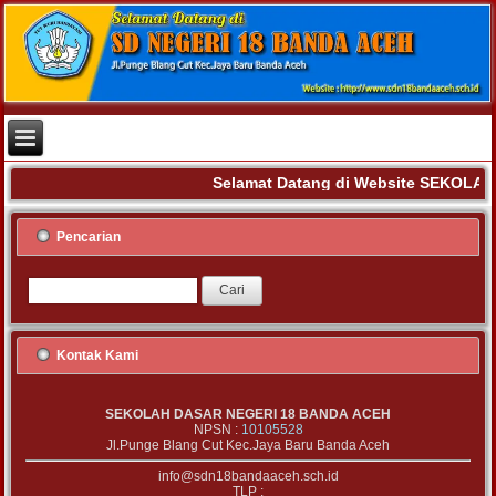
Selamat Datang di Website SEKOLAH
Pencarian
Kontak Kami
SEKOLAH DASAR NEGERI 18 BANDA ACEH
NPSN :
10105528
Jl.Punge Blang Cut Kec.Jaya Baru Banda Aceh
info@sdn18bandaaceh.sch.id
TLP :