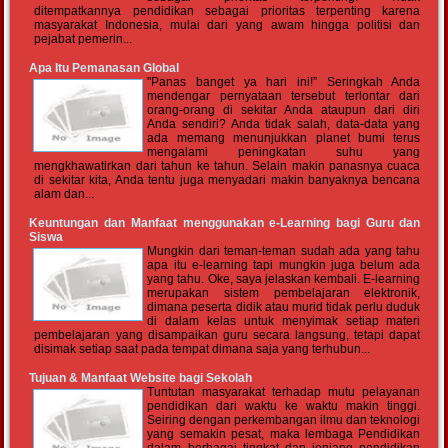
ditempatkannya pendidikan sebagai prioritas terpenting karena
masyarakat Indonesia, mulai dari yang awam hingga politisi dan
pejabat pemerin...
Apa Itu Pemanasan Global
"Panas banget ya hari ini!” Seringkah Anda
mendengar pernyataan tersebut terlontar dari
orang-orang di sekitar Anda ataupun dari diri
Anda sendiri? Anda tidak salah, data-data yang
ada memang menunjukkan planet bumi terus
mengalami peningkatan suhu yang
mengkhawatirkan dari tahun ke tahun. Selain makin panasnya cuaca
di sekitar kita, Anda tentu juga menyadari makin banyaknya bencana
alam dan...
Keuntungan dan Manfaat menggunakan e-Learning bagi Guru dan
Siswa
Mungkin dari teman-teman sudah ada yang tahu
apa itu e-learning tapi mungkin juga belum ada
yang tahu. Oke, saya jelaskan kembali. E-learning
merupakan sistem pembelajaran elektronik,
dimana peserta didik atau murid tidak perlu duduk
di dalam kelas untuk menyimak setiap materi
pembelajaran yang disampaikan guru secara langsung, tetapi dapat
disimak setiap saat pada tempat dimana saja yang terhubun...
Tujuan & Manfaat Website bagi Sekolah
Tuntutan masyarakat terhadap mutu pelayanan
pendidikan dari waktu ke waktu makin tinggi.
Seiring dengan perkembangan ilmu dan teknologi
yang semakin pesat, maka lembaga Pendidikan