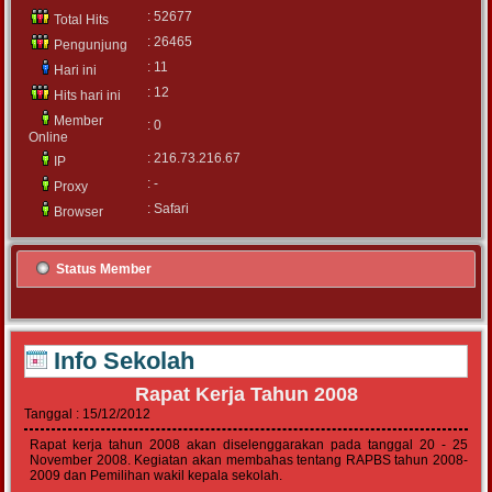
: 52677
Total Hits
: 26465
Pengunjung
: 11
Hari ini
: 12
Hits hari ini
Member
: 0
Online
: 216.73.216.67
IP
: -
Proxy
: Safari
Browser
Status Member
Info Sekolah
Rapat Kerja Tahun 2008
Tanggal : 15/12/2012
Rapat kerja tahun 2008 akan diselenggarakan pada tanggal 20 - 25
November 2008. Kegiatan akan membahas tentang RAPBS tahun 2008-
2009 dan Pemilihan wakil kepala sekolah.