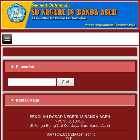
Pencarian
Kontak Kami
SEKOLAH DASAR NEGERI 18 BANDA ACEH
NPSN :
10105528
Jl.Punge Blang Cut Kec.Jaya Baru Banda Aceh
info@sdn18bandaaceh.sch.id
TLP :